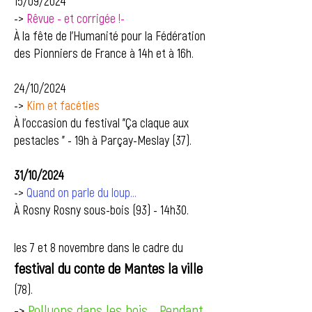
15/09/2024
->
Rêvue - et corrigée !-
À la fête de l'Humanité pour la Fédération
des Pionniers de France à 14h et à 16h.
24/10/2024
->
Kim et facéties
À l'occasion du festival "Ça claque aux
pestacles " - 19h à Parçay-Meslay (37).
31/10/2024
->
Quand on parle du loup...
​À Rosny Rosny sous-bois (93) - 14h30.
les 7 et 8 novembre dans le cadre du
festival du conte de Mantes la ville
(78).
->
Polluons dans les bois... Pendant