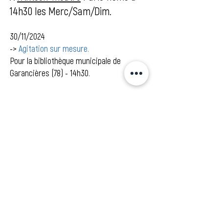
14h30 les Merc/Sam/Dim.
30/11/2024
->
Agitation sur mesure.
Pour la bibliothèque municipale de
Garancières (78) - 14h30.
06/12/2024
->
Quand on parle du loup...
Pour la Médiathèque Georges Brassens à
Orsay (91).
07/12/2024
->
Quand on parle du loup...
Pour les comités des fêtes de
Beaurepaire (76)
à la salle des fêtes de Beaurepaire.