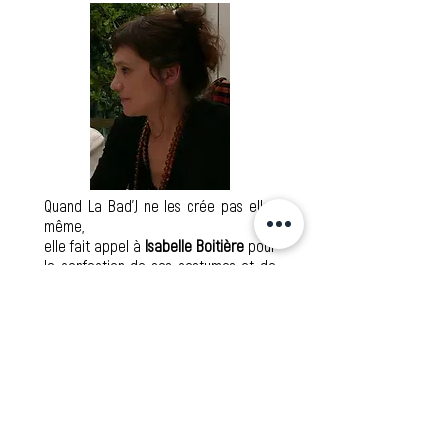
Quand La Bad'J ne les crée pas elle-
même
,
elle fait
appel à
Isabelle Boitière
pour
la confection de
ses
costumes et de
ses accessoires.
Elle a créé - entre autre- les troncs
enneigés de "Quand on parle du
loup...", les tenues de Persil, ainsi que
les
différents
costumes de Kim.
La
diffuseuse
de La Bad'J
Poste à