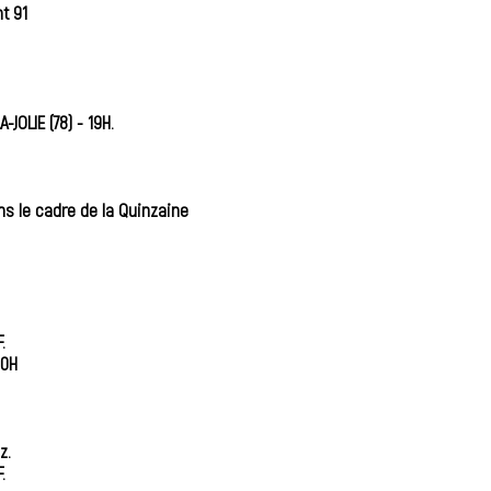
t 91
JOLIE (78) - 19H.
ns le cadre de la Quinzaine
.
10H
z.
.