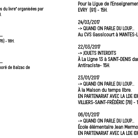
Pour la Ligue de l'Enseignemen
s du livre" organisées par
EVRY (91) - 15H.
.
24/03/2017
-> QUAND ON PARLE DU LOUP...
.
Au CVS Gassicourt à MANTES-LA-
6) - 18H.
22/03/2017
-> JOUETS INTERDITS
À La Ligne 13 à SAINT-DENIS da
.
Antiraciste- 15H.
noré de Balzac de
23/01/2017
-> QUAND ON PARLE DU LOUP...
À la Maison du temps libre.
EN PARTENARIAT AVEC LA LDE IDF
VILLIERS-SAINT-FRÉDÉRIC (78) - 
06/01/2017
-> QUAND ON PARLE DU LOUP...
École élémentaire Jean Mermo
EN PARTENARIAT AVEC LA LDE IDF