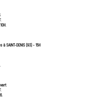
S
F.
10H.
lès à SAINT-DENIS (93) - 15H
.
vert
F.
5.