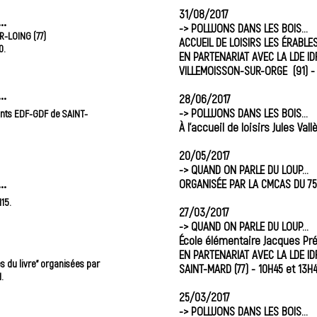
31/08/2017
..
-> POLLUONS DANS LES BOIS…
-LOING (77)
ACCUEIL DE LOISIRS LES ÉRABLE
0.
EN PARTENARIAT AVEC LA LDE ID
VILLEMOISSON-SUR-ORGE (91) - 
..
28/06/2017
-> POLLUONS DANS L
ES BOIS…
ents EDF-GDF de SAINT-
À l'accueil de loisirs Jules Val
20/05/2017
-> QUAND ON PARLE DU LOUP...
..
ORGANISÉE PAR LA CMCAS DU 75
15.
27/03/2017
-> QUAND ON PARLE DU LOUP...
École élémentaire Jacques Pré
EN PARTENARIAT AVEC LA LDE ID
s du livre" organisées par
SAINT-MARD (77) - 10H45 et 13H4
.
25/03/2017
-> POLLUONS DANS LES BOIS…