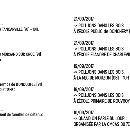
21/09/2017
..
-> POLLUONS DANS LES BOIS…
e TANCARVILLE (76) - 10H.
À L’ÉCOLE PUBLIC de DONCHERY (
21/09/2017
-> POLLUONS DANS LES BOIS…
 de MORSANG SUR ORGE (91)
À L’ÉCOLE FLANDRE DE CHARLEVIL
5.
19/09/2017
-> POLLUONS DANS LES BOIS…
À LA MJC DE MOUZON (08) - 10H 
 Mermoz de BONDOUFLE (91)
18/09/2017
 et 13H30.
-> POLLUONS DANS LES BOIS…
À L’ÉCOLE PRIMAIRE DE ROUVROY 
..
10/09/2017
cueil de familles de détenus
-> QUAND ON PARLE DU LOUP...
ORGANISÉE PAR LA CMCAS DU 77.