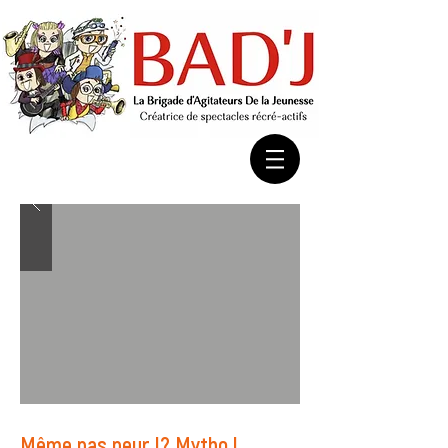
Même pas peur !? Mytho !